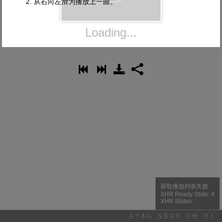
2. 从右向左滑为播放上一曲。
Loading...
上
下
存
享
获取播放列表失败
XHR Ready State: 4
XHR Status:
关于本站
设置背景
注册
登入